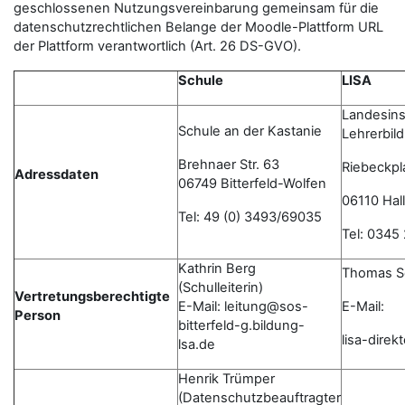
geschlossenen Nutzungsvereinbarung gemeinsam für die
datenschutzrechtlichen Belange der Moodle-Plattform URL
der Plattform verantwortlich (Art. 26 DS-GVO).
Schule
LISA
Landesinst
Schule an der Kastanie
Lehrerbil
Brehnaer Str. 63
Riebeckpl
Adressdaten
06749 Bitterfeld-Wolfen
06110 Hall
Tel: 49 (0) 3493/69035
Tel: 0345
Kathrin Berg
Thomas S
(Schulleiterin)
Vertretungsberechtigte
E-Mail: leitung@sos-
E-Mail:
Person
bitterfeld-g.bildung-
lisa-dire
lsa.de
Henrik Trümper
(Datenschutzbeauftragter