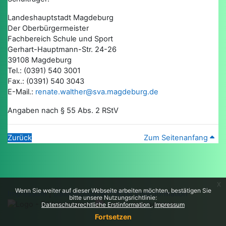
Landeshauptstadt Magdeburg
Der Oberbürgermeister
Fachbereich Schule und Sport
Gerhart-Hauptmann-Str. 24-26
39108 Magdeburg
Tel.: (0391) 540 3001
Fax.: (0391) 540 3043
E-Mail.:
renate.walther@sva.magdeburg.de
Angaben nach § 55 Abs. 2 RStV
Zurück
Zum Seitenanfang
x
Wenn Sie weiter auf dieser Webseite arbeiten möchten, bestätigen Sie
Impressum
|
Datenschutzrechtliche Erstinformation
bitte unsere Nutzungsrichtlinie:
Datenschutzrechtliche Erstinformation
Impressum
Fortsetzen