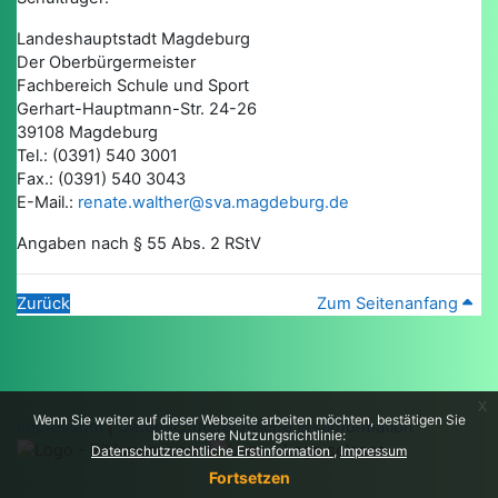
Landeshauptstadt Magdeburg
Der Oberbürgermeister
Fachbereich Schule und Sport
Gerhart-Hauptmann-Str. 24-26
39108 Magdeburg
Tel.: (0391) 540 3001
Fax.: (0391) 540 3043
E-Mail.:
renate.walther@sva.magdeburg.de
Angaben nach § 55 Abs. 2 RStV
Zurück
Zum Seitenanfang
x
Wenn Sie weiter auf dieser Webseite arbeiten möchten, bestätigen Sie
Impressum
|
Datenschutzrechtliche Erstinformation
bitte unsere Nutzungsrichtlinie:
Datenschutzrechtliche Erstinformation
Impressum
Fortsetzen