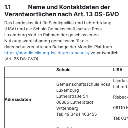
1.1 Name und Kontaktdaten der
Verantwortlichen nach Art. 13 DS-GVO
Das Landesinstitut für Schulqualität und Lehrerbildung
(LISA) und die Schule Gemeinschaftsschule Rosa
Luxemburg sind im Rahmen der geschlossenen
Nutzungsvereinbarung gemeinsam für die
datenschutzrechtlichen Belange der Moodle-Plattform
https://moodle.bildung-lsa.de/rosa-schule/
verantwortlich
(Art. 26 DS-GVO).
Schule
LISA
Landesi
Gemeinschaftsschule Rosa
Lehrerb
Luxemburg
Lutherstraße 54
Riebeck
Adressdaten
06886 Lutherstadt
06110 H
Wittenberg
Tel: 49 3491 403455
Tel: 0