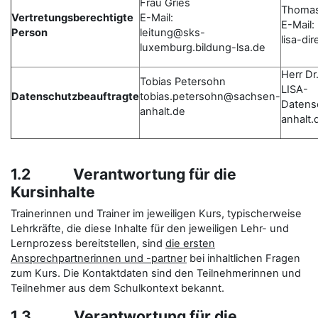
Frau Gries
Thomas
Vertretungsberechtigte
E-Mail:
E-Mail:
Person
leitung@sks-
lisa-di
luxemburg.bildung-lsa.de
Herr Dr
Tobias Petersohn
LISA-
Datenschutzbeauftragte
tobias.petersohn@sachsen-
Datens
anhalt.de
anhalt.
1.2 Verantwortung für die
Kursinhalte
Trainerinnen und Trainer im jeweiligen Kurs, typischerweise
Lehrkräfte, die diese Inhalte für den jeweiligen Lehr- und
Lernprozess bereitstellen, sind
die ersten
Ansprechpartnerinnen und -partner
bei inhaltlichen Fragen
zum Kurs. Die Kontaktdaten sind den Teilnehmerinnen und
Teilnehmer aus dem Schulkontext bekannt.
1.3 Verantwortung für die