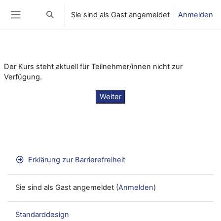
Zum Hauptinhalt
Sie sind als Gast angemeldet
Anmelden
Sucheingabe umschalten
Website-Übersicht
Der Kurs steht aktuell für Teilnehmer/innen nicht zur
Verfügung.
Weiter
Erklärung zur Barrierefreiheit
Sie sind als Gast angemeldet (
Anmelden
)
Standarddesign