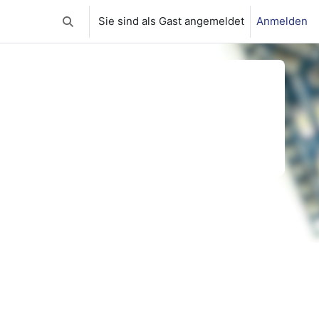
Sie sind als Gast angemeldet
Anmelden
Sucheingabe umschalten