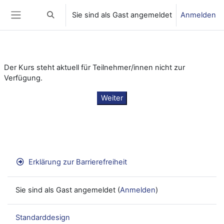
Zum Hauptinhalt
Sie sind als Gast angemeldet
Anmelden
Sucheingabe umschalten
Website-Übersicht
Der Kurs steht aktuell für Teilnehmer/innen nicht zur
Verfügung.
Weiter
Erklärung zur Barrierefreiheit
Sie sind als Gast angemeldet (
Anmelden
)
Standarddesign