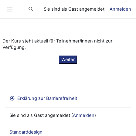
Zum Hauptinhalt
Sie sind als Gast angemeldet
Anmelden
Sucheingabe umschalten
Website-Übersicht
Der Kurs steht aktuell für Teilnehmer/innen nicht zur
Verfügung.
Weiter
Erklärung zur Barrierefreiheit
Sie sind als Gast angemeldet (
Anmelden
)
Standarddesign