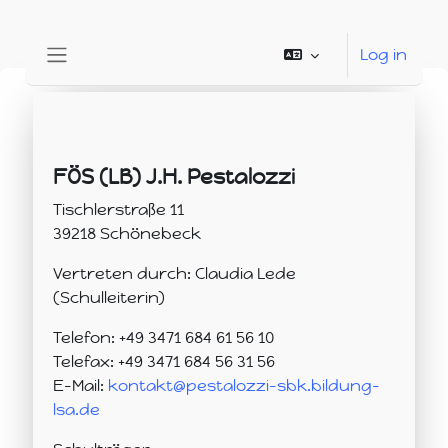
Skip to main content
Log in
Side panel
Completion requirements
FÖS (LB) J.H. Pestalozzi
Tischlerstraße 11
39218 Schönebeck
Vertreten durch: Claudia Lede
(Schulleiterin)
Telefon: +49 3471 684 61 56 10
Telefax: +49 3471 684 56 31 56
E-Mail:
kontakt@pestalozzi-sbk.bildung-
lsa.de