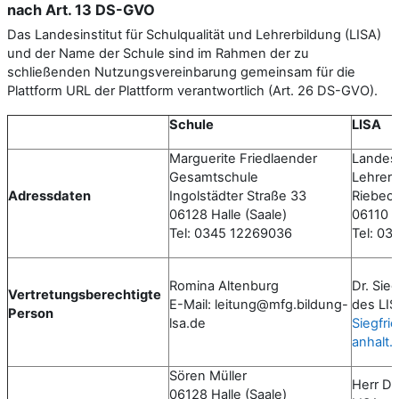
nach Art. 13 DS-GVO
Das Landesinstitut für Schulqualität und Lehrerbildung (LISA)
und der
Name der Schule
sind im Rahmen der zu
schließenden Nutzungsvereinbarung gemeinsam für die
Plattform
URL der Plattform
verantwortlich (Art. 26 DS-GVO).
Schule
LISA
Marguerite Friedlaender
Landesi
Gesamtschule
Lehrerb
Adressdaten
Ingolstädter Straße 33
Riebeck
06128 Halle (Saale)
06110 H
Tel: 0345 12269036
Tel: 03
Romina Altenburg
Dr. Sie
Vertretungsberechtigte
E-Mail: leitung@mfg.bildung-
des LI
Person
lsa.de
Siegfr
anhalt.
Sören Müller
Herr Dr
06128 Halle (Saale)