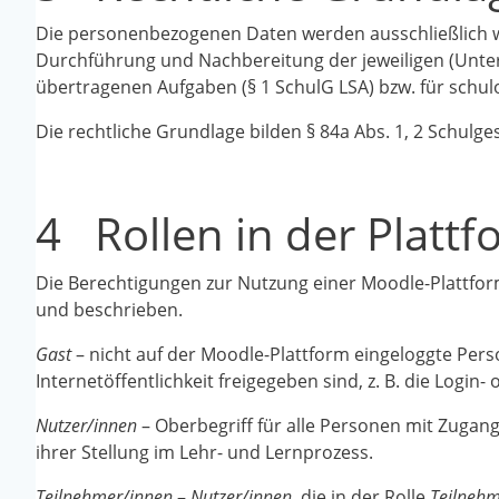
Die personenbezogenen Daten werden ausschließlich 
Durchführung und Nachbereitung der jeweiligen (Unte
übertragenen Aufgaben (§ 1 SchulG LSA) bzw. für schul
Die rechtliche Grundlage bilden § 84a Abs. 1, 2 Schulges
4 Rollen in der Plattf
Die Berechtigungen zur Nutzung einer Moodle-Plattfor
und beschrieben.
Gast
– nicht auf der Moodle-Plattform eingeloggte Perso
Internetöffentlichkeit freigegeben sind, z. B. die Login- 
Nutzer/innen
– Oberbegriff für alle Personen mit Zugang
ihrer Stellung im Lehr- und Lernprozess.
Teilnehmer/innen
–
Nutzer/innen
, die in der Rolle
Teilnehm