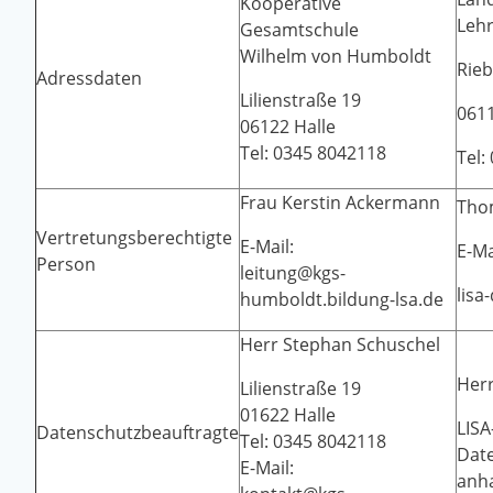
Kooperative
Lehr
Gesamtschule
Wilhelm von Humboldt
Rieb
Adressdaten
Lilienstraße 19
0611
06122 Halle
Tel: 0345 8042118
Tel:
Frau Kerstin Ackermann
Tho
Vertretungsberechtigte
E-Mail:
E-Ma
Person
leitung@kgs-
lisa
humboldt.bildung-lsa.de
Herr Stephan Schuschel
Herr
Lilienstraße 19
01622 Halle
LISA
Datenschutzbeauftragte
Tel: 0345 8042118
Dat
E-Mail:
anha