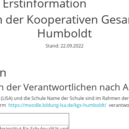
 Erstinformation
m der Kooperativen Gesa
Humboldt
Stand: 22.09.2022
en
 der Verantwortlichen nach A
ng (LISA) und die Schule Name der Schule sind im Rahmen 
form
https://moodle.bildung-lsa.de/kgs-humboldt/
verantwort
esinstitut für Schulqualität und