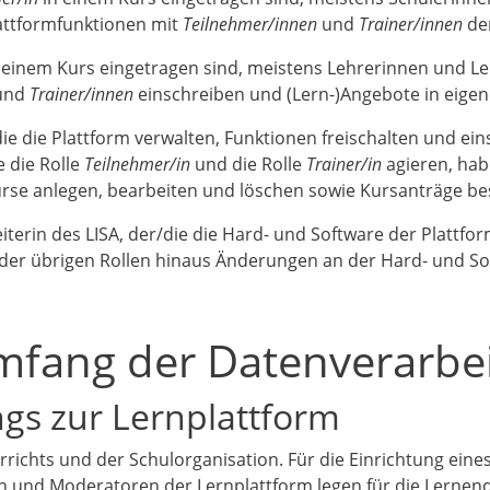
lattformfunktionen mit
Teilnehmer/innen
und
Trainer/innen
der
 einem Kurs eingetragen sind, meistens Lehrerinnen und L
und
Trainer/innen
einschreiben und (Lern-)Angebote in eigen
 die die Plattform verwalten, Funktionen freischalten und e
e die Rolle
Teilnehmer/in
und die Rolle
Trainer/in
agieren, hab
rse anlegen, bearbeiten und löschen sowie Kursanträge be
iterin des LISA, der/die die Hard- und Software der Plattfor
 der übrigen Rollen hinaus Änderungen an der Hard- und S
fang der Datenverarbe
ngs zur Lernplattform
rrichts und der Schulorganisation. Für die Einrichtung eine
 und Moderatoren der Lernplattform legen für die Lernend