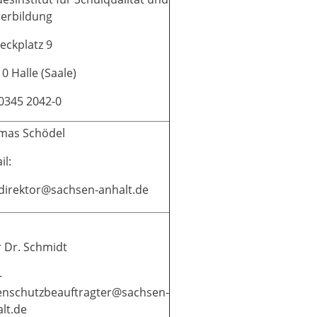
erbildung
eckplatz 9
0 Halle (Saale)
 0345 2042-0
mas Schödel
il:
-direktor@sachsen-anhalt.de
 Dr. Schmidt
-
enschutzbeauftragter@sachsen-
lt.de