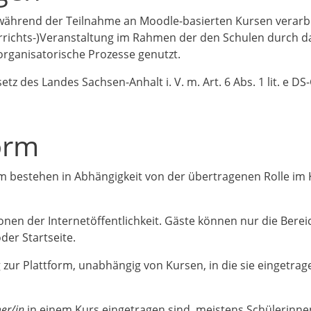
während der Teilnahme an Moodle-basierten Kursen verarb
rrichts-)Veranstaltung im Rahmen der den Schulen durch d
organisatorische Prozesse genutzt.
etz des Landes Sachsen-Anhalt i. V. m. Art. 6 Abs. 1 lit. e DS
orm
m bestehen in Abhängigkeit von der übertragenen Rolle im
nen der Internetöffentlichkeit. Gäste können nur die Berei
oder Startseite.
 zur Plattform, unabhängig von Kursen, in die sie eingetrag
er/in
in einem Kurs eingetragen sind, meistens Schülerinne