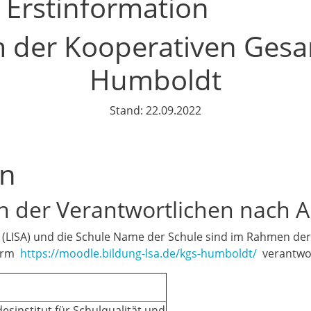
 Erstinformation
m der Kooperativen Gesa
Humboldt
Stand: 22.09.2022
en
 der Verantwortlichen nach A
ng (LISA) und die Schule Name der Schule sind im Rahmen 
form
https://moodle.bildung-lsa.de/kgs-humboldt/
verantwort
esinstitut für Schulqualität und