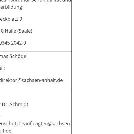
erbildung
eckplatz 9
0 Halle (Saale)
 0345 2042-0
mas Schödel
il:
-direktor@sachsen-anhalt.de
 Dr. Schmidt
-
enschutzbeauftragter@sachsen-
lt.de