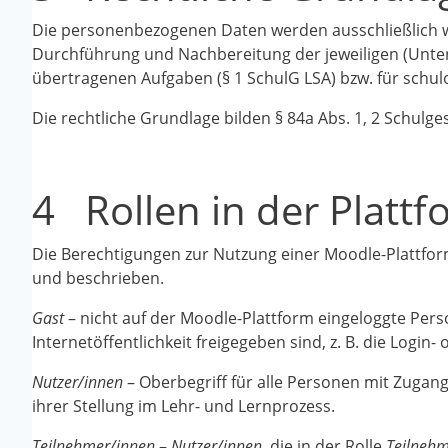
Die personenbezogenen Daten werden ausschließlich 
Durchführung und Nachbereitung der jeweiligen (Unte
übertragenen Aufgaben (§ 1 SchulG LSA) bzw. für schul
Die rechtliche Grundlage bilden § 84a Abs. 1, 2 Schulges
4 Rollen in der Plattf
Die Berechtigungen zur Nutzung einer Moodle-Plattfor
und beschrieben.
Gast
– nicht auf der Moodle-Plattform eingeloggte Perso
Internetöffentlichkeit freigegeben sind, z. B. die Login- 
Nutzer/innen
– Oberbegriff für alle Personen mit Zugang
ihrer Stellung im Lehr- und Lernprozess.
Teilnehmer/innen
–
Nutzer/innen
, die in der Rolle
Teilnehm