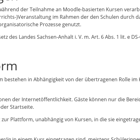
während der Teilnahme an Moodle-basierten Kursen verarb
rrichts-)Veranstaltung im Rahmen der den Schulen durch d
organisatorische Prozesse genutzt.
etz des Landes Sachsen-Anhalt i. V. m. Art. 6 Abs. 1 lit. e DS
orm
m bestehen in Abhängigkeit von der übertragenen Rolle im
nen der Internetöffentlichkeit. Gäste können nur die Berei
oder Startseite.
 zur Plattform, unabhängig von Kursen, in die sie eingetrag
er/in
in einem Kurs eingetragen sind, meistens Schülerinne