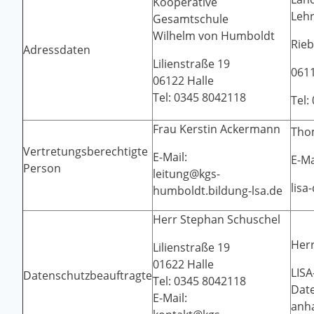
Kooperative
Lehr
Gesamtschule
Wilhelm von Humboldt
Rieb
Adressdaten
Lilienstraße 19
0611
06122 Halle
Tel: 0345 8042118
Tel:
Frau Kerstin Ackermann
Tho
Vertretungsberechtigte
E-Mail:
E-Ma
Person
leitung@kgs-
lisa
humboldt.bildung-lsa.de
Herr Stephan Schuschel
Herr
Lilienstraße 19
01622 Halle
LISA
Datenschutzbeauftragte
Tel: 0345 8042118
Dat
E-Mail:
anha