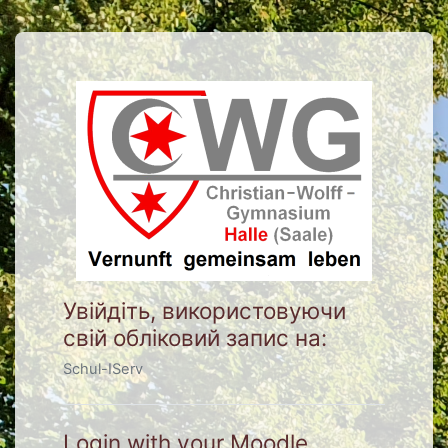
Перейти до головного вмісту
Увійти до Christian-Wolff
Увійдіть, використовуючи
свій обліковий запис на:
Schul-IServ
Login with your Moodle