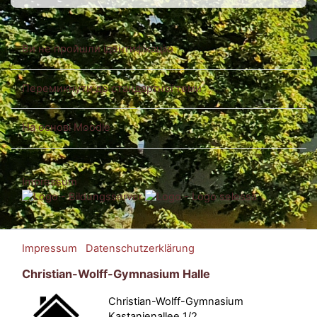
Ви не пройшли ідентифікацію
Перемикнути до стандартної теми
На основі
Moodle
Impressum
Impressum
Datenschutzerklärung
Christian-Wolff-Gymnasium Halle
Christian-Wolff-Gymnasium
Kastanienallee 1/2