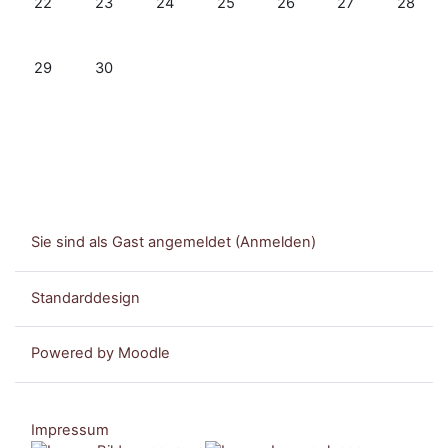
22
23
24
25
26
27
28
Keine Termine, Montag, 29. Juni
Keine Termine, Dienstag, 30. Juni
29
30
Sie sind als Gast angemeldet (
Anmelden
)
Standarddesign
Powered by
Moodle
Impressum