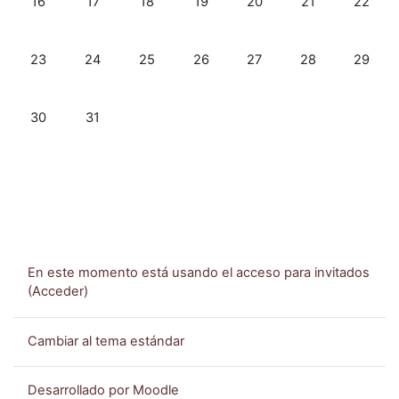
16
17
18
19
20
21
22
Sin eventos, lunes, 23 marzo
Sin eventos, martes, 24 marzo
Sin eventos, miércoles, 25 marzo
Sin eventos, jueves, 26 marzo
Sin eventos, viernes, 27 
Sin eventos, sáb
Sin eve
23
24
25
26
27
28
29
Sin eventos, lunes, 30 marzo
Sin eventos, martes, 31 marzo
30
31
En este momento está usando el acceso para invitados
(
Acceder
)
Cambiar al tema estándar
Desarrollado por
Moodle