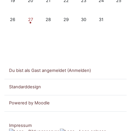
19
20
21
22
23
24
25
Keine Termine, Montag, 26. Mai
1 Termin, Dienstag, 27. Mai
Keine Termine, Mittwoch, 28. Mai
Keine Termine, Donnerstag, 29. M
Keine Termine, Freitag, 3
Keine Termine, S
26
27
28
29
30
31
Du bist als Gast angemeldet (
Anmelden
)
Standarddesign
Powered by
Moodle
Impressum