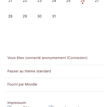
21
22
23
24
25
26
27
Aucun événement, lundi 28 octobre
Aucun événement, mardi 29 octobre
Aucun événement, mercredi 30 octobre
Aucun événement, jeudi 31 octob
28
29
30
31
Vous êtes connecté anonymement (
Connexion
)
Passer au thème standard
Fourni par
Moodle
Impressum