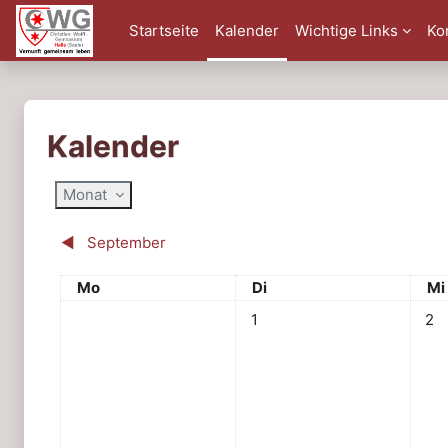
Zum Hauptinhalt
Startseite
Kalender
Wichtige Links
Ko
Kalender
Monat
◀︎
September
Montag
Dienstag
Mi
Mo
Di
Mi
Keine Termine, Dienstag, 1. 
Kein
1
2