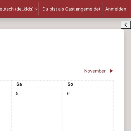
eutsch ‎(de_kids)‎
Du bist als Gast angemeldet
Anmelden
be umschalten
Blo
November
▶︎
Samstag
Sonntag
Sa
So
itag, 4. Oktober
Keine Termine, Samstag, 5. Oktober
Keine Termine, Sonntag, 6. Okto
5
6