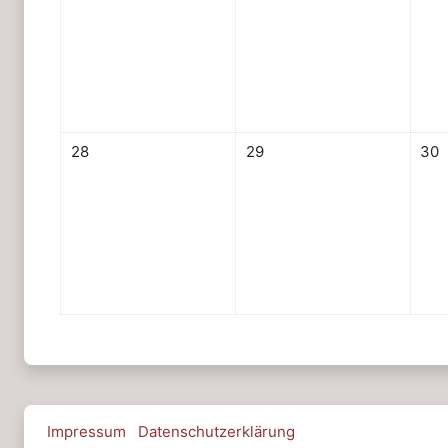
Keine Termine, Montag, 28. Oktober
Keine Termine, Dienstag, 29.
Kein
28
29
30
Impressum
Datenschutzerklärung