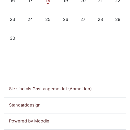
16
17
18
19
20
21
22
Keine Termine, Montag, 23. September
Keine Termine, Dienstag, 24. September
Keine Termine, Mittwoch, 25. September
Keine Termine, Donnerstag, 26. 
Keine Termine, Freitag, 2
Keine Termine, 
Keine T
23
24
25
26
27
28
29
Keine Termine, Montag, 30. September
30
Sie sind als Gast angemeldet (
Anmelden
)
Standarddesign
Powered by
Moodle