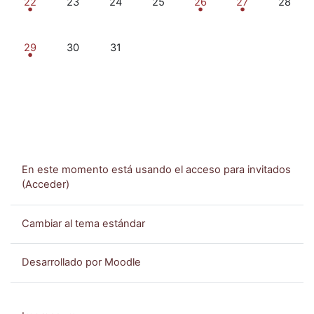
22
23
24
25
26
27
28
1 evento, lunes, 29 enero
Sin eventos, martes, 30 enero
Sin eventos, miércoles, 31 enero
29
30
31
En este momento está usando el acceso para invitados
(
Acceder
)
Cambiar al tema estándar
Desarrollado por
Moodle