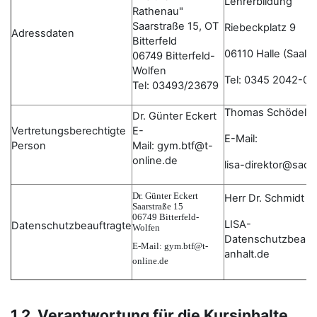
Lehrerbildung
Rathenau"
Saarstraße 15, OT
Riebeckplatz 9
Adressdaten
Bitterfeld
06110 Halle (Saale)
06749 Bitterfeld-
Wolfen
Tel: 0345 2042-0
Tel: 03493/23679
Thomas Schödel
Dr. Günter Eckert
Vertretungsberechtigte
E-
E-Mail:
Person
Mail: gym.btf@t-
online.de
lisa-direktor@sac
Dr. Günter Eckert
Herr Dr. Schmidt
Saarstraße 15
06749 Bitterfeld-
LISA-
Datenschutzbeauftragte
Wolfen
Datenschutzbeauf
E-Mail
: gym.btf@t-
anhalt.de
online.de
1.2 Verantwortung für die Kursinhalte