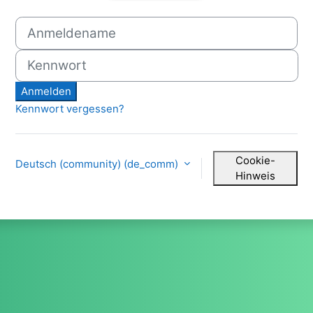
Anmelden bei 'Burgstadtgym
Anmeldename
Kennwort
Anmelden
Kennwort vergessen?
Cookie-
Deutsch (community) ‎(de_comm)‎
Hinweis