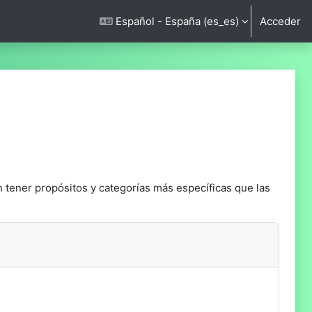
Español - España ‎(es_es)‎
Acceder
n tener propósitos y categorías más específicas que las