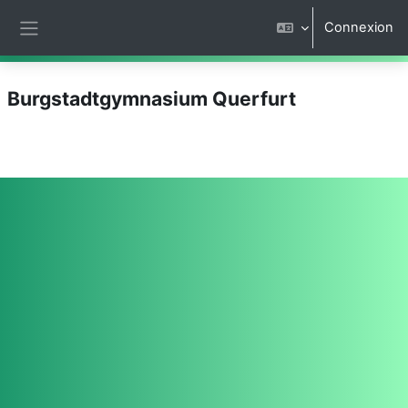
Passer au contenu principal
Connexion
Panneau latéral
Burgstadtgymnasium Querfurt