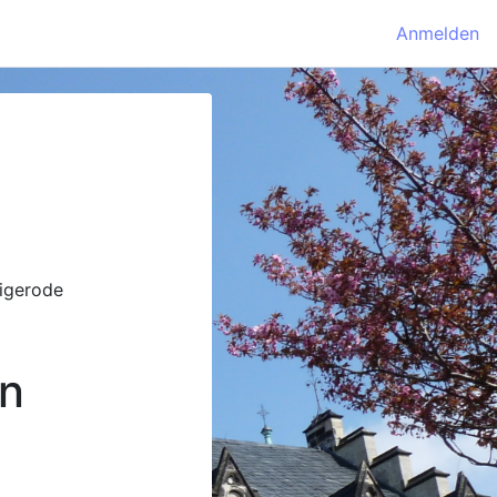
Anmelden
igerode
n