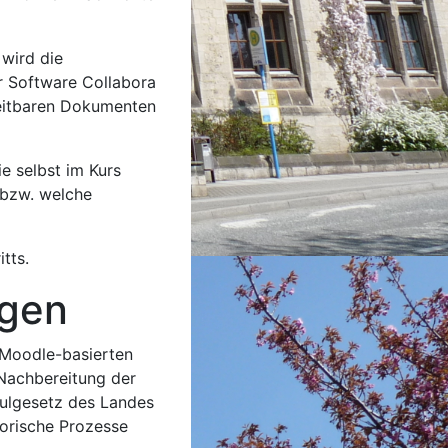
 wird die
 Software Collabora
beitbaren Dokumenten
e selbst im Kurs
 bzw. welche
tts.
gen
 Moodle-basierten
Nachbereitung der
hulgesetz des Landes
orische Prozesse