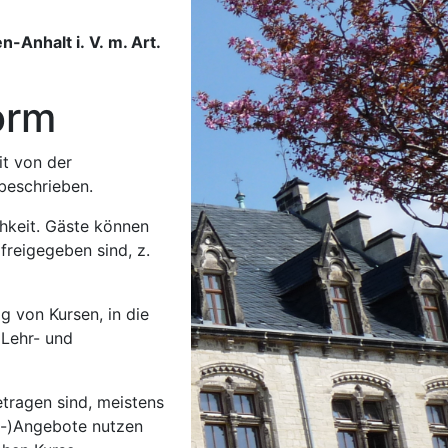
-Anhalt i. V. m. Art.
orm
t von der
beschrieben.
chkeit. Gäste können
 freigegeben sind, z.
g von Kursen, in die
 Lehr- und
etragen sind, meistens
rn-)Angebote nutzen