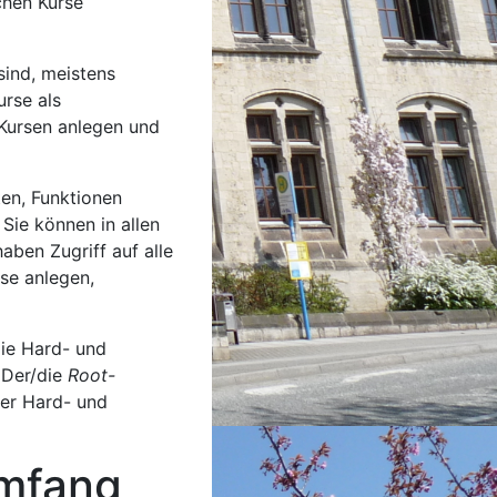
chen Kurse
sind, meistens
urse als
Kursen anlegen und
ten, Funktionen
Sie können in allen
aben Zugriff auf alle
se anlegen,
die Hard- und
. Der/die
Root-
der Hard- und
fang