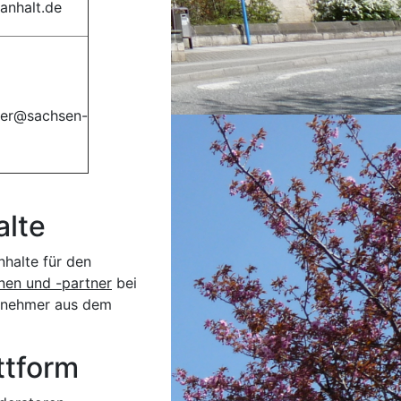
anhalt.de
ter@sachsen-
lte
nhalte für den
nen und -partner
bei
ilnehmer aus dem
tform