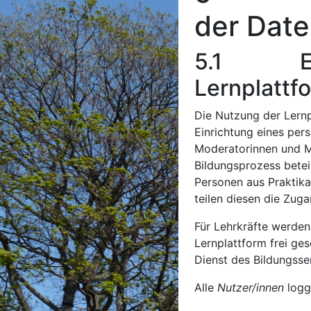
der Date
5.1 Einri
Lernplattf
Die Nutzung der Lernpl
Einrichtung eines per
Moderatorinnen und M
Bildungsprozess beteil
Personen aus Praktik
teilen diesen die Zug
Für Lehrkräfte werden
Lernplattform frei ge
Dienst des Bildungsser
Alle
Nutzer/innen
logge