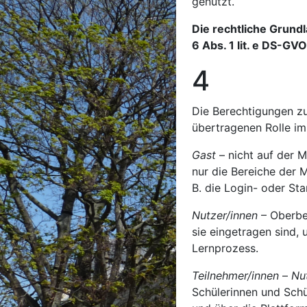
genutzt.
Die rechtliche Grundl
6 Abs. 1 lit. e DS-GVO
4 Roll
Die Berechtigungen zu
übertragenen Rolle im
Gast
– nicht auf der M
nur die Bereiche der M
B. die Login- oder Star
Nutzer/innen
– Oberbeg
sie eingetragen sind, 
Lernprozess.
Teilnehmer/innen
–
Nu
Schülerinnen und Schü