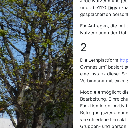
Jede Nutzerin und jed
(moodle1125@gym-haup
gespeicherten persönl
Für Anfragen, die mit
Nutzern auch der Dat
2 Zwe
Die Lernplattform
htt
Gymnasium“ basiert 
eine Instanz dieser S
Verbindung mit einer 
Moodle ermöglicht die
Bearbeitung, Einreich
Funktion in der Aktiv
Befragungswerkzeugen
verschiedene Lernakti
Gruppen- und persönl