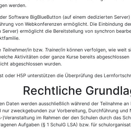
gen werden.
der Software BigBlueButton (auf einem dedizierten Server)
hrung von Webkonferenzen ermöglicht. Die Einbindung der
n Server) ermöglicht die Bereitstellung von synchron bear
tfamilie.
e
Teilnehmer/in
bzw.
Trainer/in
können verfolgen, wie weit si
 welche Aktivitäten oder ganze Kurse bereits abgeschlossen
nicht abgeschlossen wurden.
est oder H5P unterstützen die Überprüfung des Lernfortschri
htliche Grundla
n Daten werden ausschließlich während der Teilnahme an
nd nur zweckgebunden zur Vorbereitung, Durchführung und 
ts-)Veranstaltung im Rahmen der den Schulen durch das Sc
agenen Aufgaben (§ 1 SchulG LSA) bzw. für schulorganisat