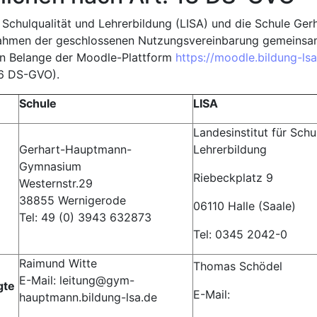
r Schulqualität und Lehrerbildung (LISA) und die Schule G
hmen der geschlossenen Nutzungsvereinbarung gemeinsam
en Belange der Moodle-Plattform
https://moodle.bildung-l
26 DS-GVO).
Schule
LISA
Landesinstitut für Schu
Gerhart-Hauptmann-
Lehrerbildung
Gymnasium
Riebeckplatz 9
Westernstr.29
38855 Wernigerode
06110 Halle (Saale)
Tel: 49 (0) 3943 632873
Tel: 0345 2042-0
Raimund Witte
Thomas Schödel
E-Mail: leitung@gym-
gte
E-Mail:
hauptmann.bildung-lsa.de