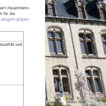
erhart-Hauptmann-
 für die
sa.de/gym-ghgwr/
lqualität und