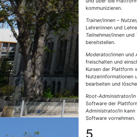
und über die Plattfor
kommunizieren.
Trainer/innen
–
Nutzer
Lehrerinnen und Lehre
Teilnehmer/innen
und
bereitstellen.
Moderator/innen
und
freischalten und eins
Kursen der Plattform 
Nutzerinformationen u
bearbeiten und lösche
Root-Administrator/in
Software der Plattform
Administrator/in
kann 
Software vornehmen.
5 Geg