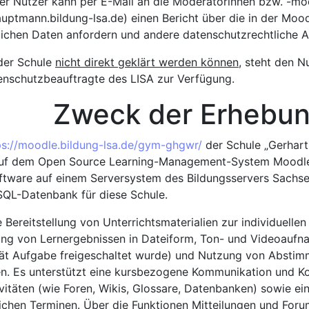
er Nutzer kann per E-Mail an die Moderatorinnen bzw. -mo
tmann.bildung-lsa.de) einen Bericht über die in der Mood
ichen Daten anfordern und andere datenschutzrechtliche An
 der Schule
nicht direkt geklärt werden können
, steht den N
enschutzbeauftragte des LISA zur Verfügung.
ck der Erhebun
ps://moodle.bildung-lsa.de/gym-ghgwr/
der Schule „Gerhar
auf dem Open Source Learning-Management-System Moodle 
oftware auf einem Serversystem des Bildungsservers Sachse
SQL-Datenbank für diese Schule.
 Bereitstellung von Unterrichtsmaterialien zur individuelle
ung von Lernergebnissen in Dateiform, Ton- und Videoaufn
ität Aufgabe freigeschaltet wurde) und Nutzung von Absti
. Es unterstützt eine kursbezogene Kommunikation und Ko
vitäten (wie Foren, Wikis, Glossare, Datenbanken) sowie ein
ichen Terminen. Über die Funktionen Mitteilungen und For