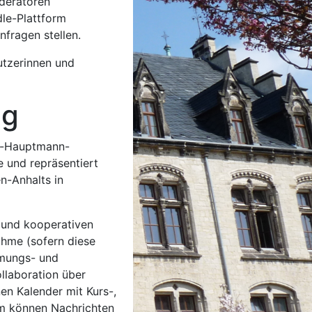
deratoren
le-Plattform
fragen stellen.
utzerinnen und
g
t-Hauptmann-
und repräsentiert
n-Anhalts in
n und kooperativen
ahme (sofern diese
mmungs- und
llaboration über
en Kalender mit Kurs-,
um können Nachrichten