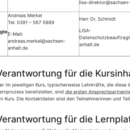
lisa-direktor@sachsen-
Andreas Merkel
Herr Dr. Schmidt
Tel: 0391 – 567 5889
LISA-
gte
E-Mail:
Datenschutzbeauftrag
andreas.merkel@sachsen-
anhalt.de
anhalt.de
twortung für die Kursinha
er im jeweiligen Kurs, typischerweise Lehrkräfte, die diese I
ernprozess bereitstellen, sind
die ersten Ansprechpartnerin
um Kurs. Die Kontaktdaten sind den Teilnehmerinnen und Te
.
twortung für die Lernplat