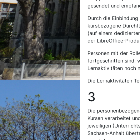
gesendet und empfan
Durch die Einbindung 
kursbezogene Durchfü
(auf einem dedizierte
der LibreOffice-Produk
Personen mit der Roll
fortgeschritten sind,
Lernaktivitäten noch 
Die Lernaktivitäten T
3 Rec
Die personenbezogene
Kursen verarbeitet u
jeweiligen (Unterrich
Sachsen-Anhalt übertr