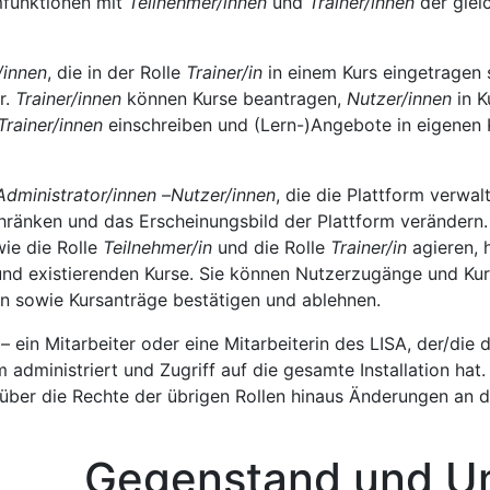
mfunktionen mit
Teilnehmer/innen
und
Trainer/innen
der glei
/innen
, die in der Rolle
Trainer/in
in einem Kurs eingetragen 
r.
Trainer/innen
können Kurse beantragen,
Nutzer/innen
in K
Trainer/innen
einschreiben und (Lern-)Angebote in eigenen 
Administrator/innen
–
Nutzer/innen
, die die Plattform verwal
chränken und das Erscheinungsbild der Plattform verändern. 
wie die Rolle
Teilnehmer/in
und die Rolle
Trainer/in
agieren, h
nd existierenden Kurse. Sie können Nutzerzugänge und Kur
n sowie Kursanträge bestätigen und ablehnen.
– ein Mitarbeiter oder eine Mitarbeiterin des LISA, der/die 
 administriert und Zugriff auf die gesamte Installation hat
über die Rechte der übrigen Rollen hinaus Änderungen an 
enstand und Um