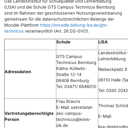
Das Landesinstitut für Schulqualität und Lehrerbildung
(LISA) und die Schule GTS Campus Technicus Bernburg
sind im Rahmen der geschlossenen Nutzungsvereinbarung
gemeinsam für die datenschutzrechtlichen Belange der
Moodle-Plattform
https://moodle.bildung-lsa.de/gts-
technicus
verantwortlich (Art. 26 DS-GVO).
Schule
LISA
Landesinstitut 
GTS Campus
Lehrerbildung
Technicus Bernburg
Käthe-Kollwitz-
Riebeckplatz 9
Adressdaten
Straße 12-14
06110 Halle (Sa
06406 Bernburg
Tel: 03471/ 6846010
Tel: 0345 204
Frau Brauns
Thomas Schöd
E-Mail: sekretariat-
Vertretungsberechtigte
sks-campus-
E-Mail:
Person
technicus@kreis-
slk.de
lisa-direktor@