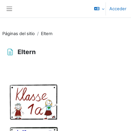
Salta al contenido principal
Acceder
Panel lateral
Páginas del sitio
Eltern
Eltern
Requisitos de finalización