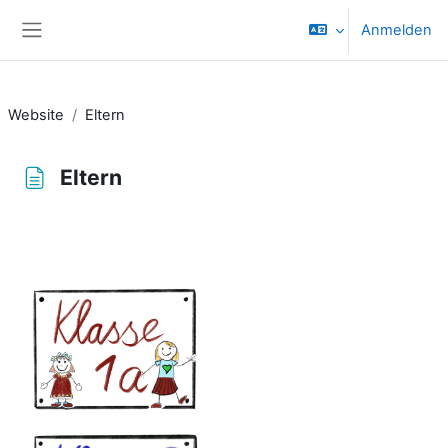
Zum Hauptinhalt
Anmelden
Website-Übersicht
Website
Eltern
Eltern
Abschlussbedingungen