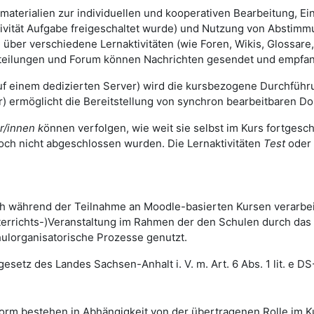
smaterialien zur individuellen und kooperativen Bearbeitung, E
tivität Aufgabe freigeschaltet wurde) und Nutzung von Abstim
ber verschiedene Lernaktivitäten (wie Foren, Wikis, Glossare
tteilungen und Forum können Nachrichten gesendet und empfa
uf einem dedizierten Server) wird die kursbezogene Durchfüh
r) ermöglicht die Bereitstellung von synchron bearbeitbaren D
r/innen k
önnen verfolgen, wie weit sie selbst im Kurs fortgesch
och nicht abgeschlossen wurden. Die Lernaktivitäten
Test
oder
 während der Teilnahme an Moodle-basierten Kursen verarbei
terrichts-)Veranstaltung im Rahmen der den Schulen durch da
hulorganisatorische Prozesse genutzt.
gesetz des Landes Sachsen-Anhalt i. V. m. Art. 6 Abs. 1 lit. e D
orm bestehen in Abhängigkeit von der übertragenen Rolle im 