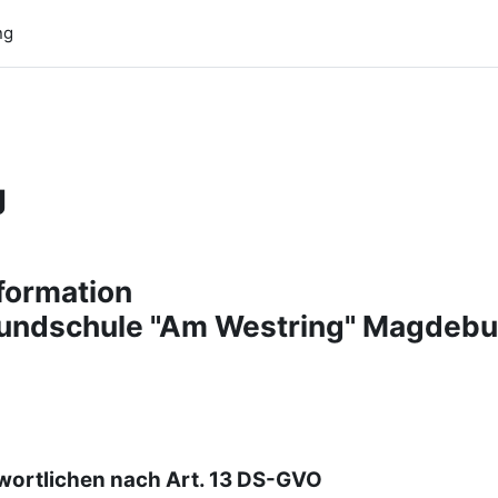
ng
g
formation
rundschule "Am Westring" Magdebu
ortlichen nach Art. 13 DS-GVO