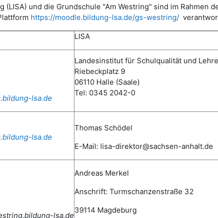
ldung (LISA) und die Grundschule "Am Westring" sind im Rahme
Plattform
https://moodle.bildung-lsa.de/gs-westring/
verantwort
LISA
Landesinstitut für Schulqualität und Lehr
Riebeckplatz 9
06110 Halle (Saale)
Tel: 0345 2042-0
.bildung-lsa.de
Thomas Schödel
.bildung-lsa.de
E-Mail: lisa-direktor@sachsen-anhalt.de
Andreas Merkel
Anschrift: Turmschanzenstraße 32
39114 Magdeburg
tring.bildung-lsa.de