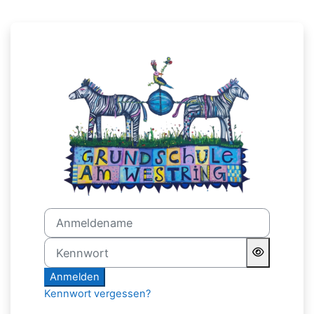
Zum Hauptinhalt
Anmelden bei 'Grundschul
Anmeldename
Kennwort
Anmelden
Kennwort vergessen?