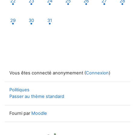
22
23
24
25
26
27
28
1 événement, lundi 29 décembre
1 événement, mardi 30 décembre
1 événement, mercredi 31 décembre
29
30
31
Vous êtes connecté anonymement (
Connexion
)
Politiques
Passer au thème standard
Fourni par
Moodle