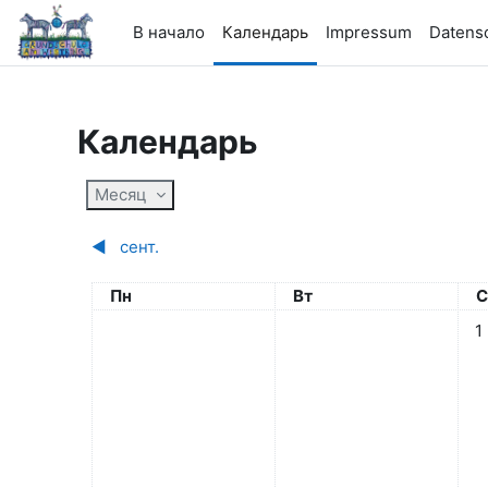
Перейти к основному содержанию
В начало
Календарь
Impressum
Datens
Календарь
Месяц
◀︎
сент.
Понедельник
Вторник
С
Пн
Вт
С
Нет
1