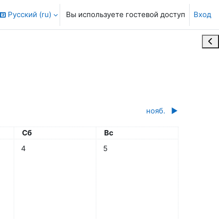
Русский ‎(ru)‎
Вы используете гостевой доступ
Вход
Отк
нояб.
▶︎
Суббота
Воскресенье
Сб
Вс
а 3 октября
Нет событий, суббота 4 октября
Нет событий, воскресенье 5 окт
4
5