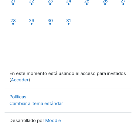
21
22
23
24
25
26
27
1 evento, lunes, 28 julio
1 evento, martes, 29 julio
1 evento, miércoles, 30 julio
1 evento, jueves, 31 julio
28
29
30
31
En este momento está usando el acceso para invitados
(
Acceder
)
Políticas
Cambiar al tema estándar
Desarrollado por
Moodle