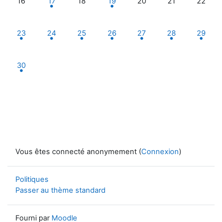
16
17
18
19
20
21
22
1 événement, lundi 23 juin
3 événements, mardi 24 juin
2 événements, mercredi 25 juin
2 événements, jeudi 26 juin
1 événement, vendredi 27
1 événement, sam
1 événe
23
24
25
26
27
28
29
1 événement, lundi 30 juin
30
Vous êtes connecté anonymement (
Connexion
)
Politiques
Passer au thème standard
Fourni par
Moodle