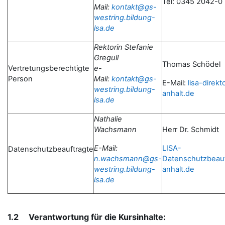
Tel: 0345 2042-0
Mail:
kontakt@gs-
westring.bildung-
lsa.de
Rektorin Stefanie
Gregull
Thomas Schödel
Vertretungsberechtigte
e-
Person
Mail:
kontakt@gs-
E-Mail:
lisa-direk
westring.bildung-
anhalt.de
lsa.de
Nathalie
Wachsmann
Herr Dr. Schmidt
E-Mail:
LISA-
Datenschutzbeauftragte
n.wachsmann@gs-
Datenschutzbeau
westring.bildung-
anhalt.de
lsa.de
1.2 Verantwortung für die Kursinhalte: