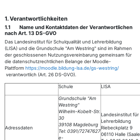
1. Verantwortlichkeiten
1.1 Name und Kontaktdaten der Verantwortlichen
nach Art. 13 DS-GVO
Das Landesinstitut für Schulqualität und Lehrerbildung
(LISA) und die Grundschule "Am Westring" sind im Rahmen
der geschlossenen Nutzungsvereinbarung gemeinsam für
die datenschutzrechtlichen Belange der Moodle-
Plattform
https://moodle.bildung-lsa.de/gs-westring/
verantwortlich (Art. 26 DS-GVO).
Schule
LISA
Grundschule "Am
Westring"
Wilhelm-Kobelt-Str.
Landesinstitut für
30
Lehrerbildung
39108 Magdeburg
Adressdaten
Riebeckplatz 9
Tel: 0391/72747627
06110 Halle (Saale
e-