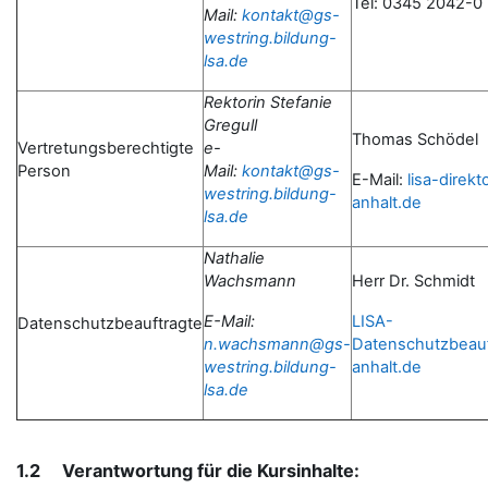
Tel: 0345 2042-0
Mail:
kontakt@gs-
westring.bildung-
lsa.de
Rektorin Stefanie
Gregull
Thomas Schödel
Vertretungsberechtigte
e-
Person
Mail:
kontakt@gs-
E-Mail:
lisa-direk
westring.bildung-
anhalt.de
lsa.de
Nathalie
Wachsmann
Herr Dr. Schmidt
E-Mail:
LISA-
Datenschutzbeauftragte
n.wachsmann@gs-
Datenschutzbeau
westring.bildung-
anhalt.de
lsa.de
1.2 Verantwortung für die Kursinhalte: