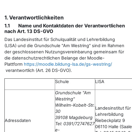
1. Verantwortlichkeiten
1.1 Name und Kontaktdaten der Verantwortlichen
nach Art. 13 DS-GVO
Das Landesinstitut für Schulqualität und Lehrerbildung
(LISA) und die Grundschule "Am Westring" sind im Rahmen
der geschlossenen Nutzungsvereinbarung gemeinsam für
die datenschutzrechtlichen Belange der Moodle-
Plattform
https://moodle.bildung-lsa.de/gs-westring/
verantwortlich (Art. 26 DS-GVO).
Schule
LISA
Grundschule "Am
Westring"
Wilhelm-Kobelt-Str.
Landesinstitut für
30
Lehrerbildung
39108 Magdeburg
Adressdaten
Riebeckplatz 9
Tel: 0391/72747627
06110 Halle (Saale
e-