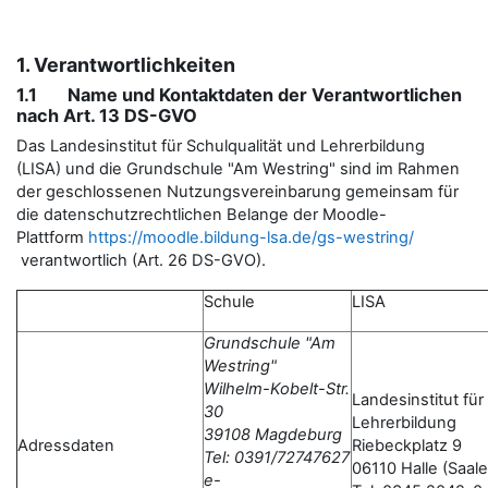
1. Verantwortlichkeiten
1.1 Name und Kontaktdaten der Verantwortlichen
nach Art. 13 DS-GVO
Das Landesinstitut für Schulqualität und Lehrerbildung
(LISA) und die Grundschule "Am Westring" sind im Rahmen
der geschlossenen Nutzungsvereinbarung gemeinsam für
die datenschutzrechtlichen Belange der Moodle-
Plattform
https://moodle.bildung-lsa.de/gs-westring/
verantwortlich (Art. 26 DS-GVO).
Schule
LISA
Grundschule "Am
Westring"
Wilhelm-Kobelt-Str.
Landesinstitut für
30
Lehrerbildung
39108 Magdeburg
Adressdaten
Riebeckplatz 9
Tel: 0391/72747627
06110 Halle (Saale
e-