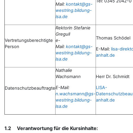
Tel: 0345 2042-0
Mail:
kontakt@gs-
westring.bildung-
lsa.de
Rektorin Stefanie
Gregull
Thomas Schödel
Vertretungsberechtigte
e-
Person
Mail:
kontakt@gs-
E-Mail:
lisa-direk
westring.bildung-
anhalt.de
lsa.de
Nathalie
Wachsmann
Herr Dr. Schmidt
E-Mail:
LISA-
Datenschutzbeauftragte
n.wachsmann@gs-
Datenschutzbeau
westring.bildung-
anhalt.de
lsa.de
1.2 Verantwortung für die Kursinhalte: