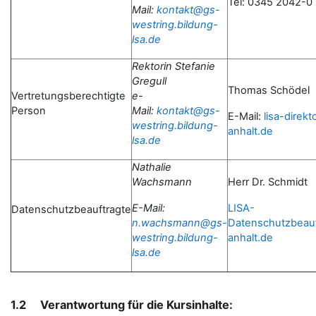
Tel: 0345 2042-0
Mail:
kontakt@gs-
westring.bildung-
lsa.de
Rektorin Stefanie
Gregull
Thomas Schödel
Vertretungsberechtigte
e-
Person
Mail:
kontakt@gs-
E-Mail:
lisa-direk
westring.bildung-
anhalt.de
lsa.de
Nathalie
Wachsmann
Herr Dr. Schmidt
E-Mail:
LISA-
Datenschutzbeauftragte
n.wachsmann@gs-
Datenschutzbeau
westring.bildung-
anhalt.de
lsa.de
1.2 Verantwortung für die Kursinhalte: