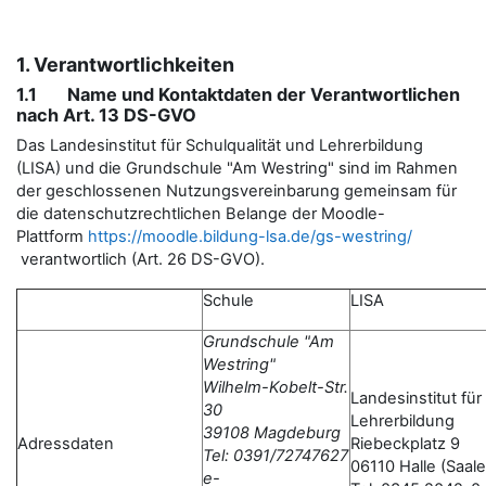
1. Verantwortlichkeiten
1.1 Name und Kontaktdaten der Verantwortlichen
nach Art. 13 DS-GVO
Das Landesinstitut für Schulqualität und Lehrerbildung
(LISA) und die Grundschule "Am Westring" sind im Rahmen
der geschlossenen Nutzungsvereinbarung gemeinsam für
die datenschutzrechtlichen Belange der Moodle-
Plattform
https://moodle.bildung-lsa.de/gs-westring/
verantwortlich (Art. 26 DS-GVO).
Schule
LISA
Grundschule "Am
Westring"
Wilhelm-Kobelt-Str.
Landesinstitut für
30
Lehrerbildung
39108 Magdeburg
Adressdaten
Riebeckplatz 9
Tel: 0391/72747627
06110 Halle (Saale
e-