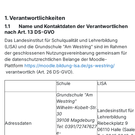
1. Verantwortlichkeiten
1.1 Name und Kontaktdaten der Verantwortlichen
nach Art. 13 DS-GVO
Das Landesinstitut für Schulqualität und Lehrerbildung
(LISA) und die Grundschule "Am Westring" sind im Rahmen
der geschlossenen Nutzungsvereinbarung gemeinsam für
die datenschutzrechtlichen Belange der Moodle-
Plattform
https://moodle.bildung-lsa.de/gs-westring/
verantwortlich (Art. 26 DS-GVO).
Schule
LISA
Grundschule "Am
Westring"
Wilhelm-Kobelt-Str.
Landesinstitut für
30
Lehrerbildung
39108 Magdeburg
Adressdaten
Riebeckplatz 9
Tel: 0391/72747627
06110 Halle (Saale
e-