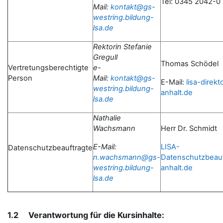
Tel: 0345 2042-0
Mail:
kontakt@gs-
westring.bildung-
lsa.de
Rektorin Stefanie
Gregull
Thomas Schödel
Vertretungsberechtigte
e-
Person
Mail:
kontakt@gs-
E-Mail:
lisa-direk
westring.bildung-
anhalt.de
lsa.de
Nathalie
Wachsmann
Herr Dr. Schmidt
E-Mail:
LISA-
Datenschutzbeauftragte
n.wachsmann@gs-
Datenschutzbeau
westring.bildung-
anhalt.de
lsa.de
1.2 Verantwortung für die Kursinhalte: