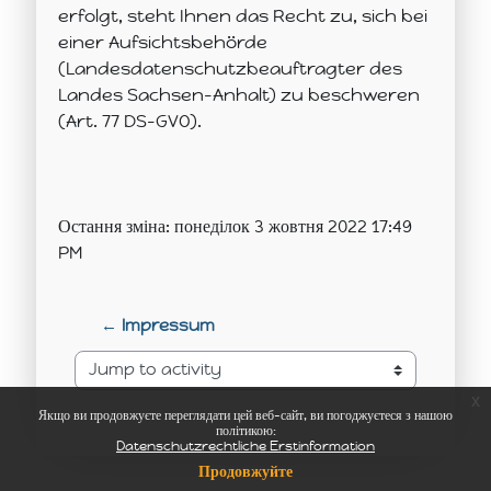
erfolgt, steht Ihnen das Recht zu, sich bei
einer Aufsichtsbehörde
(Landesdatenschutzbeauftragter des
Landes Sachsen-Anhalt) zu beschweren
(Art. 77 DS-GVO).
Остання зміна: понеділок 3 жовтня 2022 17:49
PM
← Impressum
Jump to activity
x
Якщо ви продовжуєте переглядати цей веб-сайт, ви погоджуєтеся з нашою
політикою:
Datenschutzrechtliche Erstinformation
Продовжуйте