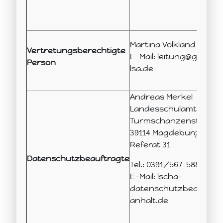
Martina Volkland
Vertretungsberechtigte
E-Mail: leitung@gs-wel
Person
lsa.de
Andreas Merkel
Landesschulamt Sachs
Turmschanzenstraße 3
39114 Magdeburg
Referat 31
Datenschutzbeauftragte
Tel.: 0391/567-5889
E-Mail: lscha-
datenschutzbeauftrag
anhalt.de