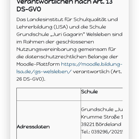
Verantwortlichen nach Art. 13
DS-GVO
Das Landesinstitut für Schulqualität und
Lehrerbildung (LISA) und die Schule
Grundschule „Juri Gagarin“ Welsleben sind
im Rahmen der geschlossenen
Nutzungsvereinbarung gemeinsam für
die datenschutzrechtlichen Belange der
Moodle-Plattform
https://moodle.bildung-
lsa.de/gs-welsleben/
verantwortlich (Art.
26 DS-GVO).
Schule
Grundschule „Juri Gaga
Krumme Straße 13
39221 Bördeland (OT We
Adressdaten
Tel.: 039296/20215