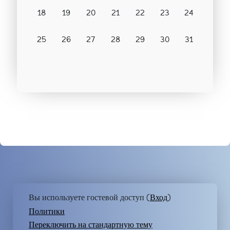
Нет событий, понедельник 18 марта
Нет событий, вторник 19 марта
Нет событий, среда 20 марта
Нет событий, четверг 21 марта
Нет событий, пятница 22 м
Нет событий, суббот
Нет событий,
18
19
20
21
22
23
24
Нет событий, понедельник 25 марта
Нет событий, вторник 26 марта
Нет событий, среда 27 марта
Нет событий, четверг 28 марта
Нет событий, пятница 29 м
Нет событий, суббот
Нет событий, 
25
26
27
28
29
30
31
Вы используете гостевой доступ (
Вход
)
Политики
Переключить на стандартную тему