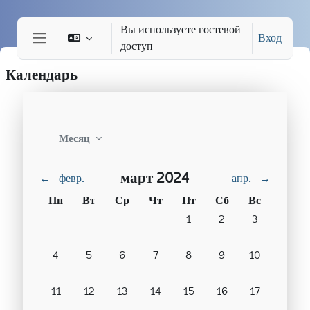
Перейти к основному содержанию
Вы используете гостевой
Вход
доступ
Боковая панель
Календарь
Месяц
март 2024
←
февр.
апр.
→
Понедельник
Вторник
Среда
Четверг
Пятница
Суббота
Воскресенье
Пн
Вт
Ср
Чт
Пт
Сб
Вс
Нет событий, пятница 1 ма
Нет событий, суббот
Нет событий, 
1
2
3
Нет событий, понедельник 4 марта
Нет событий, вторник 5 марта
Нет событий, среда 6 марта
Нет событий, четверг 7 марта
Нет событий, пятница 8 ма
Нет событий, суббот
Нет событий, 
4
5
6
7
8
9
10
Нет событий, понедельник 11 марта
Нет событий, вторник 12 марта
Нет событий, среда 13 марта
Нет событий, четверг 14 марта
Нет событий, пятница 15 м
Нет событий, суббот
Нет событий, 
11
12
13
14
15
16
17