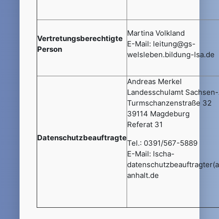
Martina Volkland
Vertretungsberechtigte
E-Mail: leitung@gs-
Person
welsleben.bildung-lsa.de
Andreas Merkel
Landesschulamt Sachsen-
Turmschanzenstraße 32
39114 Magdeburg
Referat 31
Datenschutzbeauftragte
Tel.: 0391/567-5889
E-Mail: lscha-
datenschutzbeauftragter(
anhalt.de