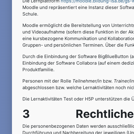
Die Lernplattform
https://moodle.bildung-lsa.de/gs-
Moodle und repräsentiert eine Instanz dieser Softw
Schule.
Moodle ermöglicht die Bereitstellung von Unterricht
und Videoaufnahme (sofern diese Funktion in der A
eine kursbezogene Kommunikation und Kollaboration 
Gruppen- und persönlichen Terminen. Über die Fun
Durch die Einbindung der Software BigBlueButton (
Einbindung der Software Collabora (auf einem dediz
Produktfamilie.
Personen mit der Rolle
Teilnehmer/in
bzw.
Trainer/in
abgeschlossen bzw. welche Lernaktivitäten noch ni
Die Lernaktivitäten Test oder H5P unterstützen die 
3 Rechtliche G
Die personenbezogenen Daten werden ausschließlic
Durchführung und Nachbereitung der jeweiligen (Un