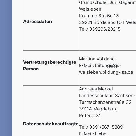
Grundschule „Juri Gagarin
Welsleben
Krumme Straße 13
Adressdaten
39221 Bördeland (OT Wels
Tel.: 039296/20215
Martina Volkland
Vertretungsberechtigte
E-Mail: leitung@gs-
Person
welsleben.bildung-lsa.de
Andreas Merkel
Landesschulamt Sachsen-
Turmschanzenstraße 32
39114 Magdeburg
Referat 31
Datenschutzbeauftragte
Tel.: 0391/567-5889
E-Mail: lscha-