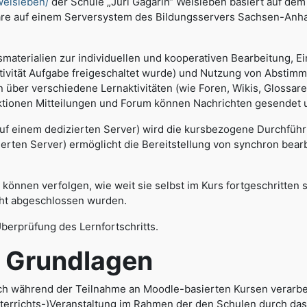
welsleben/
der Schule „Juri Gagarin“ Welsleben basiert auf 
are auf einem Serversystem des Bildungsservers Sachsen-Anhal
smaterialien zur individuellen und kooperativen Bearbeitung, 
ktivität Aufgabe freigeschaltet wurde) und Nutzung von Absti
über verschiedene Lernaktivitäten (wie Foren, Wikis, Glossare
ktionen Mitteilungen und Forum können Nachrichten gesendet
auf einem dedizierten Server) wird die kursbezogene Durchfüh
ierten Server) ermöglicht die Bereitstellung von synchron bea
können verfolgen, wie weit sie selbst im Kurs fortgeschritten 
cht abgeschlossen wurden.
Überprüfung des Lernfortschritts.
rundlagen
h während der Teilnahme an Moodle-basierten Kursen verarbe
terrichts-)Veranstaltung im Rahmen der den Schulen durch da