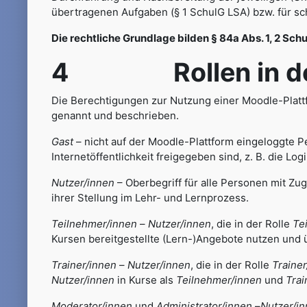
übertragenen Aufgaben (§ 1 SchulG LSA) bzw. für sc
Die rechtliche Grundlage bilden § 84a Abs. 1, 2 Schu
4 Rollen in der
Die Berechtigungen zur Nutzung einer Moodle-Platt
genannt und beschrieben.
Gast
– nicht auf der Moodle-Plattform eingeloggte Pe
Internetöffentlichkeit freigegeben sind, z. B. die Log
Nutzer/innen
– Oberbegriff für alle Personen mit Zug
ihrer Stellung im Lehr- und Lernprozess.
Teilnehmer/innen
–
Nutzer/innen
, die in der Rolle
Te
Kursen bereitgestellte (Lern-)Angebote nutzen und 
Trainer/innen
–
Nutzer/innen
, die in der Rolle
Trainer
Nutzer/innen
in Kurse als
Teilnehmer/innen
und
Trai
Moderator/innen
und
Administrator/innen
–
Nutzer/i