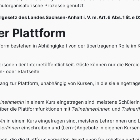
hulorganisatorische Prozesse genutzt.
lgesetz des Landes Sachsen-Anhalt i. V. m. Art. 6 Abs. 1 lit. e
 Plattform
form bestehen in Abhängigkeit von der übertragenen Rolle im 
rsonen der Internetöffentlichkeit. Gäste können nur die Bereic
in- oder Startseite.
ang zur Plattform, unabhängig von Kursen, in die sie eingetrage
ilnehmer/in
in einem Kurs eingetragen sind, meistens Schüleri
über die Plattformfunktionen mit
Teilnehmer/innen
und
Trainer/
/in
in einem Kurs eingetragen sind, meistens Lehrerinnen und 
ner/innen
einschreiben und (Lern-)Angebote in eigenen Kursen 
nnen
, die die Plattform verwalten, Funktionen freischalten und 