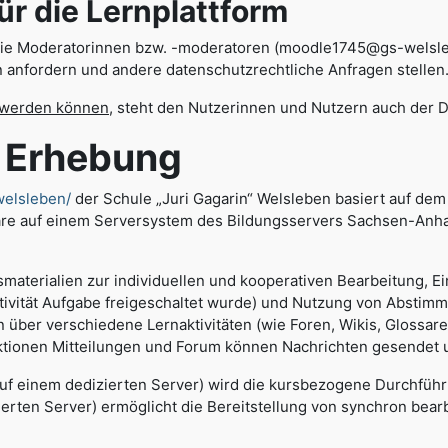
die Lernplattform
die Moderatorinnen bzw. -moderatoren (moodle1745@gs-welslebe
 anfordern und andere datenschutzrechtliche Anfragen stellen
t werden können
, steht den Nutzerinnen und Nutzern auch der 
rhebung
welsleben/
der Schule „Juri Gagarin“ Welsleben basiert auf 
are auf einem Serversystem des Bildungsservers Sachsen-Anhal
smaterialien zur individuellen und kooperativen Bearbeitung, 
ktivität Aufgabe freigeschaltet wurde) und Nutzung von Absti
über verschiedene Lernaktivitäten (wie Foren, Wikis, Glossare
ktionen Mitteilungen und Forum können Nachrichten gesendet
auf einem dedizierten Server) wird die kursbezogene Durchfüh
ierten Server) ermöglicht die Bereitstellung von synchron bea