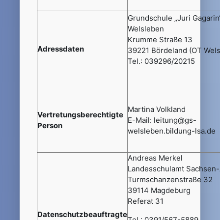
Grundschule „Juri Gagarin
Welsleben
Krumme Straße 13
Adressdaten
39221 Bördeland (OT Wels
Tel.: 039296/20215
Martina Volkland
Vertretungsberechtigte
E-Mail: leitung@gs-
Person
welsleben.bildung-lsa.de
Andreas Merkel
Landesschulamt Sachsen-
Turmschanzenstraße 32
39114 Magdeburg
Referat 31
Datenschutzbeauftragte
Tel.: 0391/567-5889