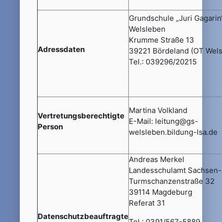
Grundschule „Juri Gagarin
Welsleben
Krumme Straße 13
Adressdaten
39221 Bördeland (OT Wels
Tel.: 039296/20215
Martina Volkland
Vertretungsberechtigte
E-Mail: leitung@gs-
Person
welsleben.bildung-lsa.de
Andreas Merkel
Landesschulamt Sachsen-
Turmschanzenstraße 32
39114 Magdeburg
Referat 31
Datenschutzbeauftragte
Tel.: 0391/567-5889