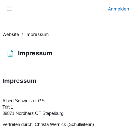
Zum Hauptinhalt
Anmelden
Website-Übersicht
Website
Impressum
Impressum
Abschlussbedingungen
Impressum
Albert Schweitzer GS
Trift 1
38871 Nordharz OT Stapelburg
Vertreten durch: Christa Wernick (Schulleiterin)