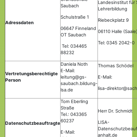
Landesinstitut für
Saubach
Lehrerbildung
Schulstraße 1
Riebeckplatz 9
Adressdaten
06647 Finneland
06110 Halle (Saale
OT Saubach
Tel: 0345 2042-0
Tel: 034465
88232
Daniela Noth
Thomas Schödel
E-Mail:
Vertretungsberechtigte
leitung@gs-
E-Mail:
Person
saubach.bildung-
lisa-direktor@sac
lsa.de
Tom Eberling
Straße
Herr Dr. Schmidt
Tel.: 043365
60237
LISA-
Datenschutzbeauftragte
Datenschutzbeauf
E-Mail:
anhalt.de