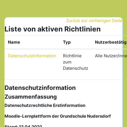
Zum Hauptinhalt
Zurück zur vorherigen Seite
Liste von aktiven Richtlinien
Name
Typ
Nutzerbestäti
Datenschutzinformation
Richtlinie
Alle Nutzer/inn
zum
Datenschutz
Datenschutzinformation
Zusammenfassung
Datenschutzrechtliche Erstinformation
Moodle-Lernplattform der Grundschule Nudersdorf
Stand: 12.04.2022