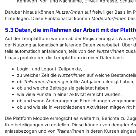
Kennwort, Vor- und Nachname, E-Mail-Adresse, Schule (I
Darüber hinaus können
Nutzer/innen
auf freiwilliger Basis im 
hinterlegen. Diese Funktionalität können
Moderator/innen
besc
5.3 Daten, die im Rahmen der Arbeit mit der Plat
Auf der Lernplattform werden ab der Registrierung als
Nutzer/
der Nutzung automatisch anfallende Daten verarbeitet. Über
teils automatisch anfallenden, teils von den
Nutzer/innen
zusät
hinaus protokolliert die Lernplattform in einer Datenbank:
Login- und Logout-Zeitpunkte,
zu welcher Zeit die
Nutzer/innen
auf welche Bestandteile
ob
Teilnehmer/innen
gestellte Aufgaben erledigt haben,
ob und welche Beiträge sie geleistet haben,
wie viele Punkte in einer Aktivität erreicht wurden,
ob und wann Änderungen an Einreichungen vorgenom
ob und wie sie in verschiedenen Aktivitäten mitgewirkt 
Die Plattform Moodle ermöglicht es weiterhin, Berichte zu Zugr
Kursbeteiligungen zu erstellen. Diese können von dem/der
Ad
anlassbezogen und von
Trainer/innen
in deren Kursen einge