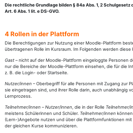
Die rechtliche Grundlage bilden § 84a Abs. 1, 2 Schulgesetz 
Art. 6 Abs. 1 lit. e DS-GVO.
4 Rollen in der Plattform
Die Berechtigungen zur Nutzung einer Moodle-Plattform best
übertragenen Rolle im Kursraum. Im Folgenden werden diese 
Gast
– nicht auf der Moodle-Plattform eingeloggte Personen de
nur die Bereiche der Moodle-Plattform einsehen, die für die In
z. B. die Login- oder Startseite.
Nutzer/innen
– Oberbegriff für alle Personen mit Zugang zur P
sie eingetragen sind, und ihrer Rolle darin, auch unabhängig v
Lernprozess.
Teilnehmer/innen
–
Nutzer/innen
, die in der Rolle
Teilnehmer/i
meistens Schülerinnen und Schüler.
Teilnehmer/innen
können i
(Lern-)Angebote nutzen und über die Plattformfunktionen mit
der gleichen Kurse kommunizieren.