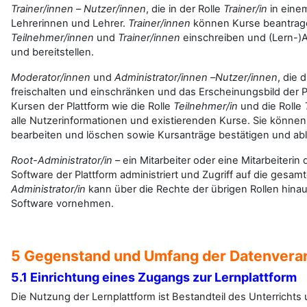
Trainer/innen
–
Nutzer/innen
, die in der Rolle
Trainer/in
in eine
Lehrerinnen und Lehrer.
Trainer/innen
können Kurse beantrag
Teilnehmer/innen
und
Trainer/innen
einschreiben und (Lern-)
und bereitstellen.
Moderator/innen
und
Administrator/innen
–
Nutzer/innen
, die 
freischalten und einschränken und das Erscheinungsbild der Pl
Kursen der Plattform wie die Rolle
Teilnehmer/in
und die Rolle
alle Nutzerinformationen und existierenden Kurse. Sie könn
bearbeiten und löschen sowie Kursanträge bestätigen und ab
Root-Administrator/in
– ein Mitarbeiter oder eine Mitarbeiterin
Software der Plattform administriert und Zugriff auf die gesamte
Administrator/in
kann über die Rechte der übrigen Rollen hin
Software vornehmen.
5 Gegenstand und Umfang der Datenvera
5.1 Einrichtung eines Zugangs zur Lernplattform
Die Nutzung der Lernplattform ist Bestandteil des Unterrichts 