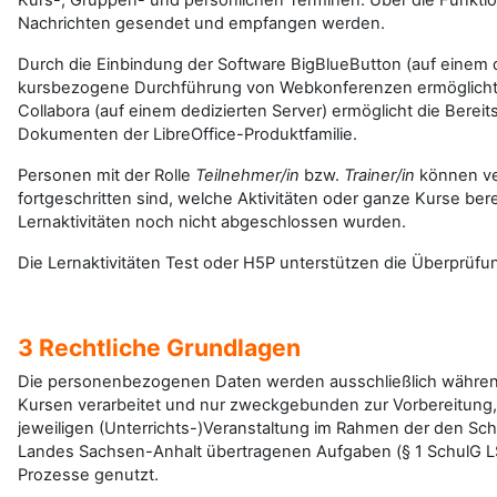
Kurs-, Gruppen- und persönlichen Terminen. Über die Funkti
Nachrichten gesendet und empfangen werden.
Durch die Einbindung der Software BigBlueButton (auf einem d
kursbezogene Durchführung von Webkonferenzen ermöglicht.
Collabora (auf einem dedizierten Server) ermöglicht die Berei
Dokumenten der LibreOffice-Produktfamilie.
Personen mit der Rolle
Teilnehmer/in
bzw.
Trainer/in
können ver
fortgeschritten sind, welche Aktivitäten oder ganze Kurse be
Lernaktivitäten noch nicht abgeschlossen wurden.
Die Lernaktivitäten Test oder H5P unterstützen die Überprüfun
3 Rechtliche Grundlagen
Die personenbezogenen Daten werden ausschließlich währen
Kursen verarbeitet und nur zweckgebunden zur Vorbereitung
jeweiligen (Unterrichts-)Veranstaltung im Rahmen der den Sc
Landes Sachsen-Anhalt übertragenen Aufgaben (§ 1 SchulG LS
Prozesse genutzt.