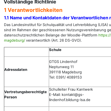
Vollständige Richtlinie
1 Verantwortlichkeiten
1.1 Name und Kontaktdaten der Verantwortlichen 
Das Landesinstitut für Schulqualität und Lehrerbildung (LIS
sind im Rahmen der geschlossenen Nutzungsvereinbarung ge
datenschutzrechtlichen Belange der Moodle-Plattform
https:/
magdeburg/
verantwortlich (Art. 26 DS-GVO).
Schule
GTGS Lindenhof
Neptunweg 11
Adressdaten
391118 Magdeburg
Tel: 0391/ 4089153
Schulleiter Frau Kantwerk
Vertretungsberechtigte
E-Mail: kontakt@gs-
Person
lindenhof.bildung-lsa.de